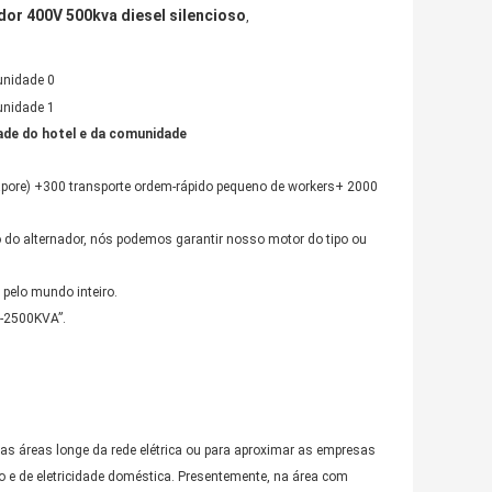
dor 400V 500kva diesel silencioso
,
rade do hotel e da comunidade
gapore) +300 transporte ordem-rápido pequeno de workers+ 2000
do alternador, nós podemos garantir nosso motor do tipo ou
pelo mundo inteiro.
0-2500KVA”.
s áreas longe da rede elétrica ou para aproximar as empresas
o e de eletricidade doméstica. Presentemente, na área com