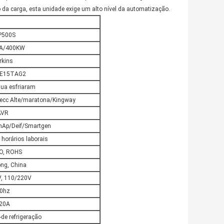
 da carga, esta unidade exige um alto nível da automatização.
P500S
A/400KW
rkins
-E15TAG2
gua esfriaram
ecc Alte/maratona/Kingway
AVR
mAp/Deif/Smartgen
horários laborais
SO, ROHS
ng, China
, 110/220V
0hz
20A
de refrigeração