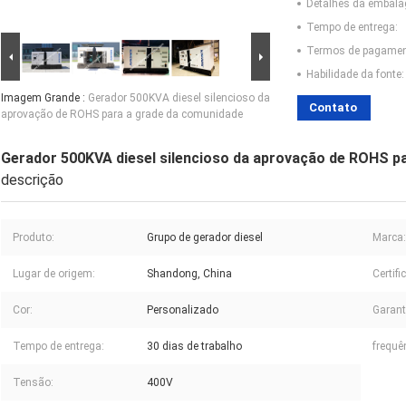
Detalhes da embal
Tempo de entrega:
Termos de pagamen
Habilidade da fonte:
Imagem Grande :
Gerador 500KVA diesel silencioso da
Contato
aprovação de ROHS para a grade da comunidade
Gerador 500KVA diesel silencioso da aprovação de ROHS p
descrição
Produto:
Grupo de gerador diesel
Marca:
Lugar de origem:
Shandong, China
Certifi
Cor:
Personalizado
Garant
Tempo de entrega:
30 dias de trabalho
frequê
Tensão:
400V