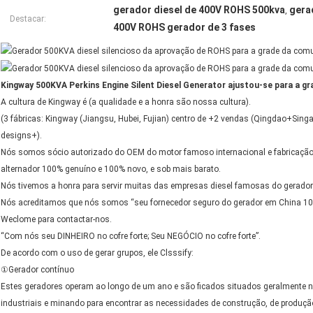
gerador diesel de 400V ROHS 500kva
gera
,
Destacar:
400V ROHS gerador de 3 fases
Kingway 500KVA Perkins Engine Silent Diesel Generator ajustou-se para a g
A cultura de Kingway é (a qualidade e a honra são nossa cultura).
(3 fábricas: Kingway (Jiangsu, Hubei, Fujian) centro de +2 vendas (Qingdao+Sin
designs+).
Nós somos sócio autorizado do OEM do motor famoso internacional e fabricação 
alternador 100% genuíno e 100% novo, e sob mais barato.
Nós tivemos a honra para servir muitas das empresas diesel famosas do gerador 
Nós acreditamos que nós somos “seu fornecedor seguro do gerador em China 1
Weclome para contactar-nos.
“Com nós seu DINHEIRO no cofre forte; Seu NEGÓCIO no cofre forte”.
De acordo com o uso de gerar grupos, ele Clsssify:
①Gerador contínuo
Estes geradores operam ao longo de um ano e são ficados situados geralmente na
industriais e minando para encontrar as necessidades de construção, de produçã