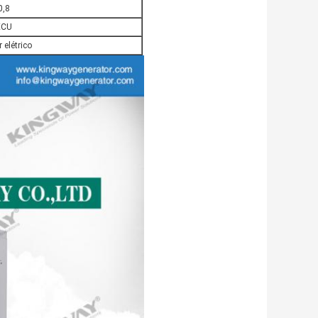
0,8
ECU
r elétrico