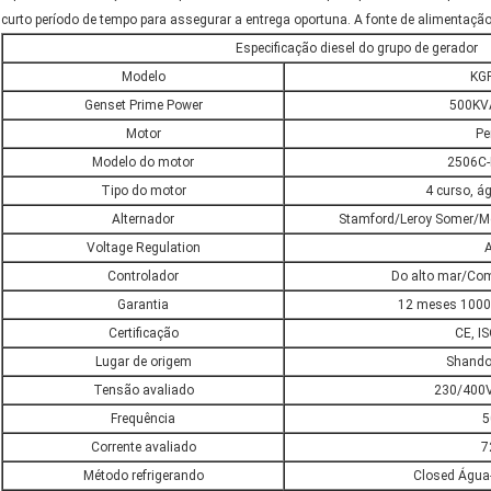
curto período de tempo para assegurar a entrega oportuna. A fonte de alimentação
Especificação diesel do grupo de gerador
Modelo
KG
Genset Prime Power
500KV
Motor
Pe
Modelo do motor
2506C
Tipo do motor
4 curso, á
Alternador
Stamford/Leroy Somer/M
Voltage Regulation
Controlador
Do alto mar/Co
Garantia
12 meses 1000 
Certificação
CE, I
Lugar de origem
Shando
Tensão avaliado
230/400V
Frequência
5
Corrente avaliado
7
Método refrigerando
Closed Água-