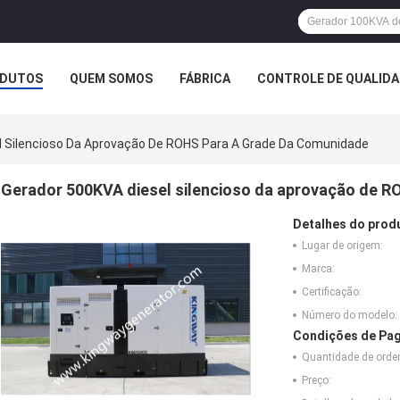
DUTOS
QUEM SOMOS
FÁBRICA
CONTROLE DE QUALID
l Silencioso Da Aprovação De ROHS Para A Grade Da Comunidade
Gerador 500KVA diesel silencioso da aprovação de R
Detalhes do prod
Lugar de origem:
Marca:
Certificação:
Número do modelo:
Condições de Pag
Quantidade de ord
Preço: