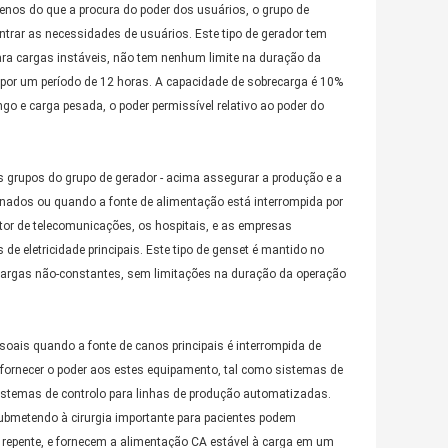
enos do que a procura do poder dos usuários, o grupo de
ontrar as necessidades de usuários. Este tipo de gerador tem
ara cargas instáveis, não tem nenhum limite na duração da
 por um período de 12 horas. A capacidade de sobrecarga é 10%
ngo e carga pesada, o poder permissível relativo ao poder do
los grupos do grupo de gerador - acima assegurar a produção e a
inados ou quando a fonte de alimentação está interrompida por
etor de telecomunicações, os hospitais, e as empresas
de eletricidade principais. Este tipo de genset é mantido no
cargas não-constantes, sem limitações na duração da operação
oais quando a fonte de canos principais é interrompida de
 fornecer o poder aos estes equipamento, tal como sistemas de
sistemas de controlo para linhas de produção automatizadas.
bmetendo à cirurgia importante para pacientes podem
 repente, e fornecem a alimentação CA estável à carga em um