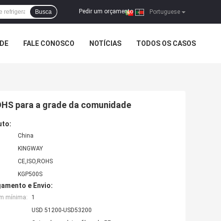
Pedir um orçamento
Busca
|
Portuguese
ADE
FALE CONOSCO
NOTÍCIAS
TODOS OS CASOS
OHS para a grade da comunidade
uto:
China
KINGWAY
CE,ISO,ROHS
KGP500S
amento e Envio:
em mínima:
1
USD 51200-USD53200