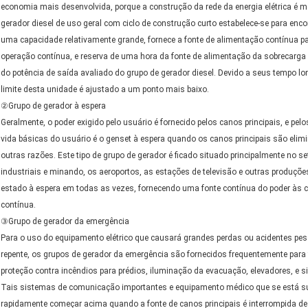
economia mais desenvolvida, porque a construção da rede da energia elétrica é m
gerador diesel de uso geral com ciclo de construção curto estabelece-se para enc
uma capacidade relativamente grande, fornece a fonte de alimentação contínua p
operação contínua, e reserva de uma hora da fonte de alimentação da sobrecarga
do
potência de saída
avaliado
do grupo de gerador diesel
. Devido a seus tempo lo
limite desta unidade é ajustado a um ponto mais baixo.
②Grupo de gerador à espera
Geralmente, o poder exigido pelo usuário é fornecido pelos canos principais, e pe
vida básicas do usuário é o genset à espera quando os canos principais são elim
outras razões. Este tipo de grupo de gerador é ficado situado principalmente no s
industriais e minando, os aeroportos, as estações de televisão e outras produções 
estado à espera em todas as vezes, fornecendo uma fonte contínua do poder às 
contínua.
③Grupo de gerador da emergência
Para o uso do equipamento elétrico que causará grandes perdas ou acidentes pess
repente, os grupos de gerador da emergência são fornecidos frequentemente para
proteção contra incêndios para prédios, iluminação da evacuação, elevadores, e 
Tais sistemas de comunicação importantes e
equipamento médico que se está su
rapidamente começar acima quando a fonte de canos principais é interrompida de