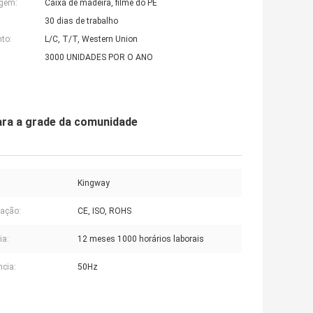
agem:
Caixa de madeira, filme do PE
30 dias de trabalho
to:
L/C, T/T, Western Union
3000 UNIDADES POR O ANO
ara a grade da comunidade
Kingway
cação:
CE, ISO, ROHS
ia:
12 meses 1000 horários laborais
ncia:
50Hz